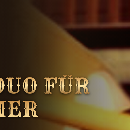
DUO FÜR
IER